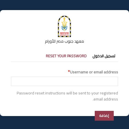
تجاوز
إلى
المحتوى
الرئيسي
معهد جنوب مصر للأورام
التبويبات
تسجيل الدخول
RESET YOUR PASSWORD
الأساسية
Username or email address
Password reset instructions will be sent to your registered
email address.