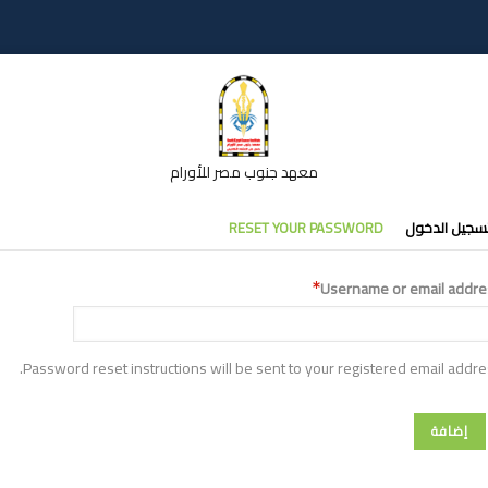
معهد جنوب مصر للأورام
تبويبات
سجيل الدخول
RESET YOUR PASSWORD
أساسية
Username or email addre
Password reset instructions will be sent to your registered email addre