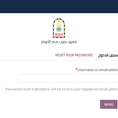
معهد جنوب مصر للأورام
تبويبات
سجيل الدخول
RESET YOUR PASSWORD
أساسية
Username or email addre
Password reset instructions will be sent to your registered email addre