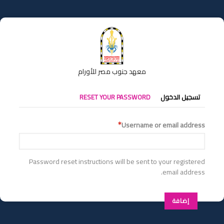
تجاوز
إلى
المحتوى
الرئيسي
معهد جنوب مصر للأورام
التبويبات
تسجيل الدخول
RESET YOUR PASSWORD
الأساسية
Username or email address
Password reset instructions will be sent to your registered
email address.