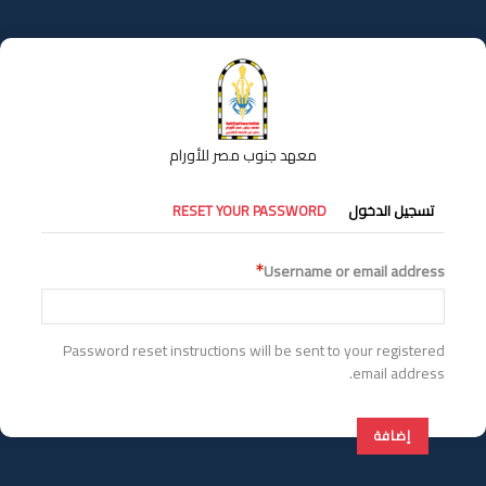
تجاوز
إلى
المحتوى
الرئيسي
معهد جنوب مصر للأورام
التبويبات
تسجيل الدخول
RESET YOUR PASSWORD
الأساسية
Username or email address
Password reset instructions will be sent to your registered
email address.