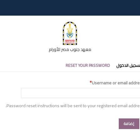
معهد جنوب مصر للأورام
تبويبات
سجيل الدخول
RESET YOUR PASSWORD
أساسية
Username or email addre
Password reset instructions will be sent to your registered email addre