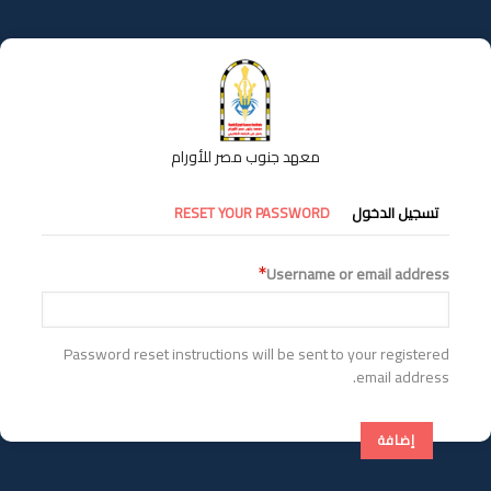
تجاوز
إلى
المحتوى
الرئيسي
معهد جنوب مصر للأورام
التبويبات
تسجيل الدخول
RESET YOUR PASSWORD
الأساسية
Username or email address
Password reset instructions will be sent to your registered
email address.