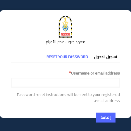
تجاوز
إلى
المحتوى
الرئيسي
معهد جنوب مصر للأورام
التبويبات
تسجيل الدخول
RESET YOUR PASSWORD
الأساسية
Username or email address
Password reset instructions will be sent to your registered
email address.