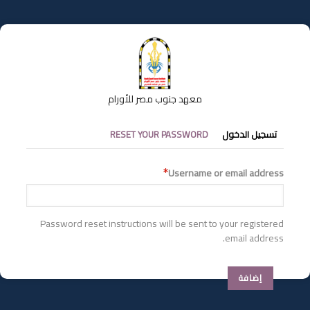
تجاوز
إلى
المحتوى
الرئيسي
معهد جنوب مصر للأورام
التبويبات
تسجيل الدخول
RESET YOUR PASSWORD
الأساسية
Username or email address
Password reset instructions will be sent to your registered
email address.