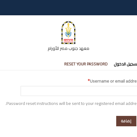
معهد جنوب مصر للأورام
تبويبات
سجيل الدخول
RESET YOUR PASSWORD
أساسية
Username or email addre
Password reset instructions will be sent to your registered email addre