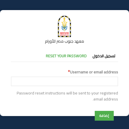
تجاوز
إلى
المحتوى
الرئيسي
معهد جنوب مصر للأورام
التبويبات
تسجيل الدخول
RESET YOUR PASSWORD
الأساسية
Username or email address
Password reset instructions will be sent to your registered
email address.