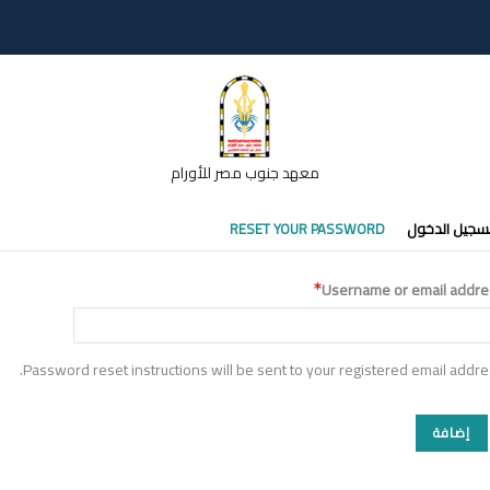
معهد جنوب مصر للأورام
تبويبات
سجيل الدخول
RESET YOUR PASSWORD
أساسية
Username or email addre
Password reset instructions will be sent to your registered email addre