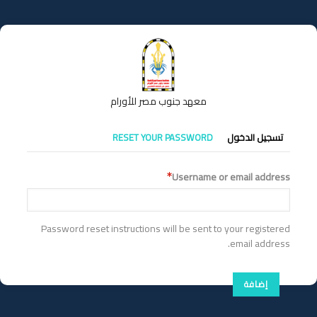
تجاوز
إلى
المحتوى
الرئيسي
معهد جنوب مصر للأورام
التبويبات
تسجيل الدخول
RESET YOUR PASSWORD
الأساسية
Username or email address
Password reset instructions will be sent to your registered
email address.