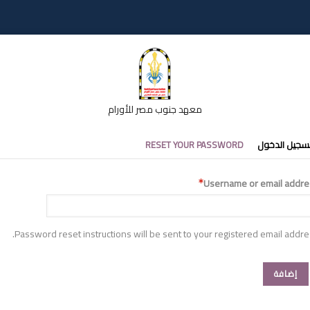
معهد جنوب مصر للأورام
تبويبات
سجيل الدخول
RESET YOUR PASSWORD
أساسية
Username or email addre
Password reset instructions will be sent to your registered email addre