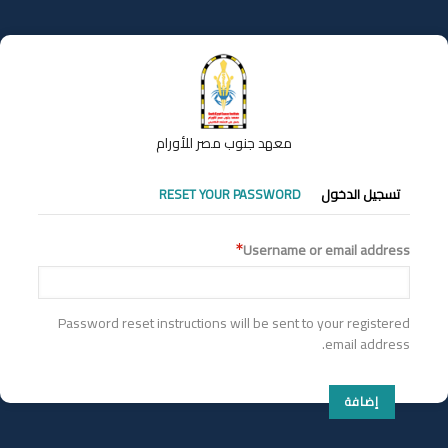
تجاوز
إلى
المحتوى
الرئيسي
معهد جنوب مصر للأورام
التبويبات
تسجيل الدخول
RESET YOUR PASSWORD
الأساسية
Username or email address
Password reset instructions will be sent to your registered
email address.