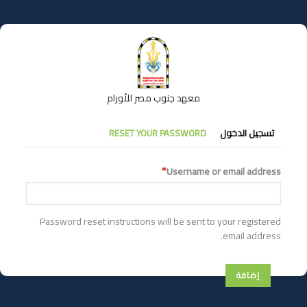
تجاوز
إلى
المحتوى
الرئيسي
معهد جنوب مصر للأورام
التبويبات
تسجيل الدخول
RESET YOUR PASSWORD
الأساسية
Username or email address
Password reset instructions will be sent to your registered
email address.