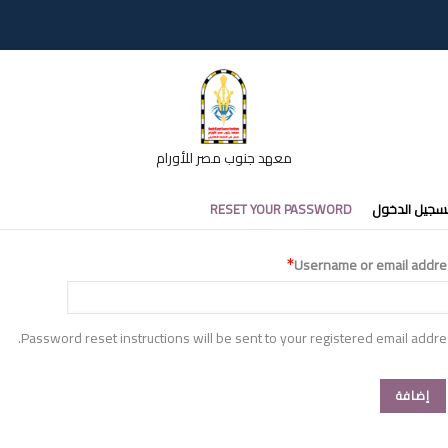
معهد جنوب مصر للأورام
تبويبات
سجيل الدخول
RESET YOUR PASSWORD
أساسية
Username or email addre
Password reset instructions will be sent to your registered email addre