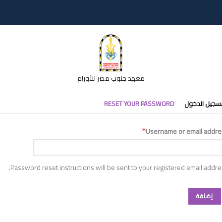
معهد جنوب مصر للأورام
تبويبات
سجيل الدخول
RESET YOUR PASSWORD
أساسية
Username or email addre
Password reset instructions will be sent to your registered email addre