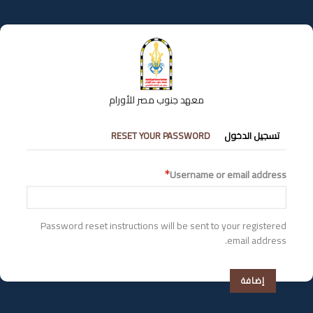
تجاوز
إلى
المحتوى
الرئيسي
معهد جنوب مصر للأورام
التبويبات
تسجيل الدخول
RESET YOUR PASSWORD
الأساسية
Username or email address
Password reset instructions will be sent to your registered
email address.