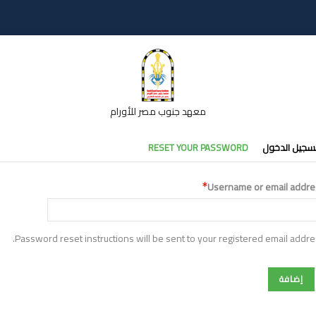
معهد جنوب مصر للأورام
تبويبات
سجيل الدخول
RESET YOUR PASSWORD
أساسية
Username or email addre
Password reset instructions will be sent to your registered email addre