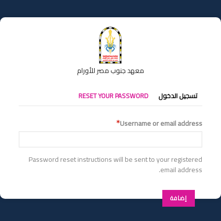
تجاوز
إلى
المحتوى
الرئيسي
معهد جنوب مصر للأورام
التبويبات
تسجيل الدخول
RESET YOUR PASSWORD
الأساسية
Username or email address
Password reset instructions will be sent to your registered
email address.