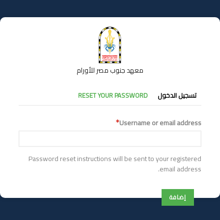
تجاوز
إلى
المحتوى
الرئيسي
معهد جنوب مصر للأورام
التبويبات
تسجيل الدخول
RESET YOUR PASSWORD
الأساسية
Username or email address
Password reset instructions will be sent to your registered
email address.