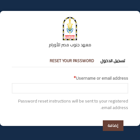
تجاوز
إلى
المحتوى
الرئيسي
معهد جنوب مصر للأورام
التبويبات
تسجيل الدخول
RESET YOUR PASSWORD
الأساسية
Username or email address
Password reset instructions will be sent to your registered
email address.