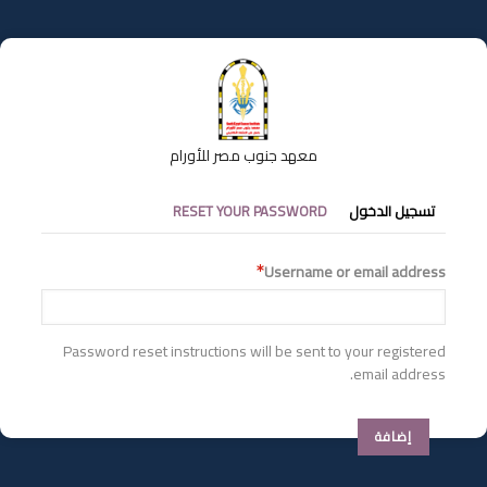
تجاوز
إلى
المحتوى
الرئيسي
معهد جنوب مصر للأورام
التبويبات
تسجيل الدخول
RESET YOUR PASSWORD
الأساسية
Username or email address
Password reset instructions will be sent to your registered
email address.