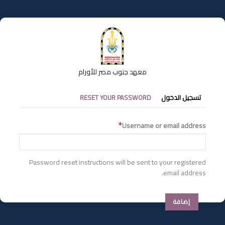
تجاوز
إلى
المحتوى
الرئيسي
معهد جنوب مصر للأورام
التبويبات
تسجيل الدخول
RESET YOUR PASSWORD
الأساسية
Username or email address
Password reset instructions will be sent to your registered
email address.