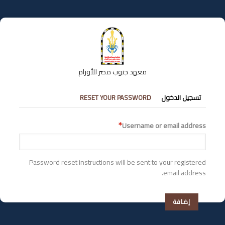
تجاوز
إلى
المحتوى
الرئيسي
معهد جنوب مصر للأورام
التبويبات
تسجيل الدخول
RESET YOUR PASSWORD
الأساسية
Username or email address
Password reset instructions will be sent to your registered
email address.