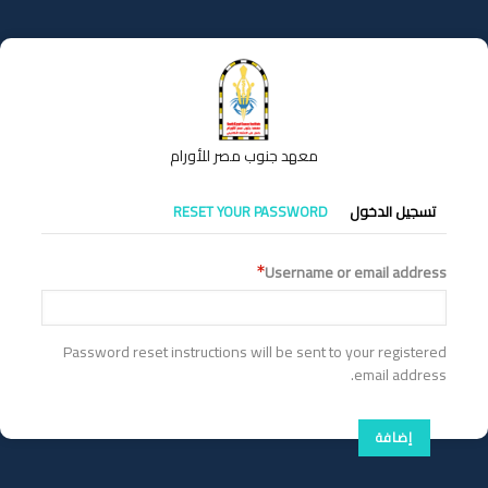
تجاوز
إلى
المحتوى
الرئيسي
معهد جنوب مصر للأورام
التبويبات
تسجيل الدخول
RESET YOUR PASSWORD
الأساسية
Username or email address
Password reset instructions will be sent to your registered
email address.