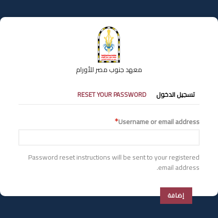
تجاوز
إلى
المحتوى
الرئيسي
معهد جنوب مصر للأورام
التبويبات
تسجيل الدخول
RESET YOUR PASSWORD
الأساسية
Username or email address
Password reset instructions will be sent to your registered
email address.