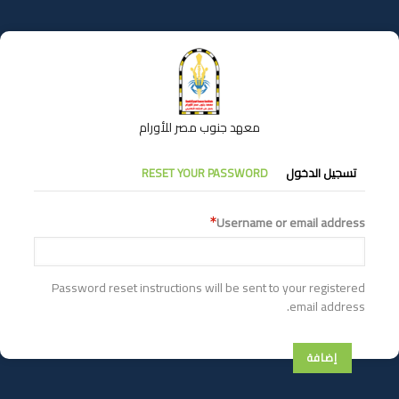
تجاوز
إلى
المحتوى
الرئيسي
معهد جنوب مصر للأورام
التبويبات
تسجيل الدخول
RESET YOUR PASSWORD
الأساسية
Username or email address
Password reset instructions will be sent to your registered
email address.