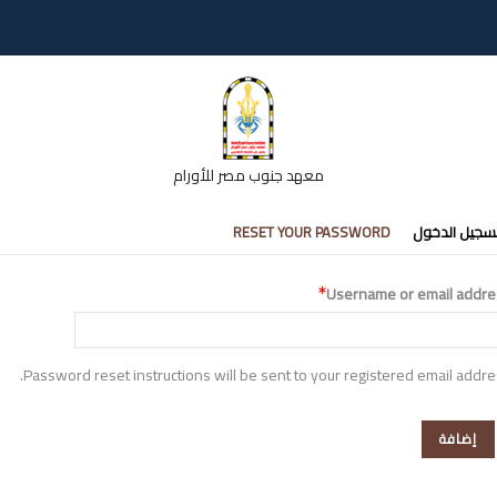
معهد جنوب مصر للأورام
تبويبات
سجيل الدخول
RESET YOUR PASSWORD
أساسية
Username or email addre
Password reset instructions will be sent to your registered email addre