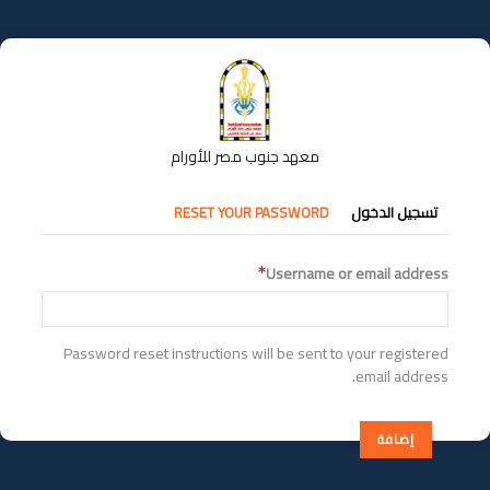
تجاوز
إلى
المحتوى
الرئيسي
معهد جنوب مصر للأورام
التبويبات
تسجيل الدخول
RESET YOUR PASSWORD
الأساسية
Username or email address
Password reset instructions will be sent to your registered
email address.