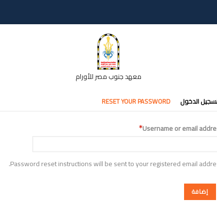
معهد جنوب مصر للأورام
تبويبات
سجيل الدخول
RESET YOUR PASSWORD
أساسية
Username or email addre
Password reset instructions will be sent to your registered email addre