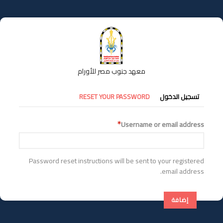
تجاوز
إلى
المحتوى
الرئيسي
معهد جنوب مصر للأورام
التبويبات
تسجيل الدخول
RESET YOUR PASSWORD
الأساسية
Username or email address
Password reset instructions will be sent to your registered
email address.