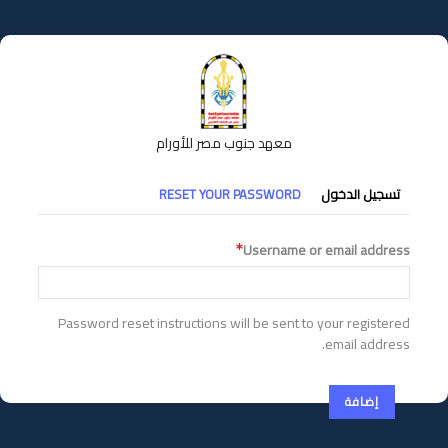
تجاوز
إلى
المحتوى
الرئيسي
معهد جنوب مصر للأورام
التبويبات
تسجيل الدخول
RESET YOUR PASSWORD
الأساسية
Username or email address
Password reset instructions will be sent to your registered
email address.