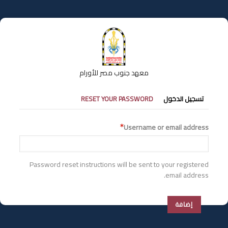
تجاوز
إلى
المحتوى
الرئيسي
معهد جنوب مصر للأورام
التبويبات
تسجيل الدخول
RESET YOUR PASSWORD
الأساسية
Username or email address
Password reset instructions will be sent to your registered
email address.