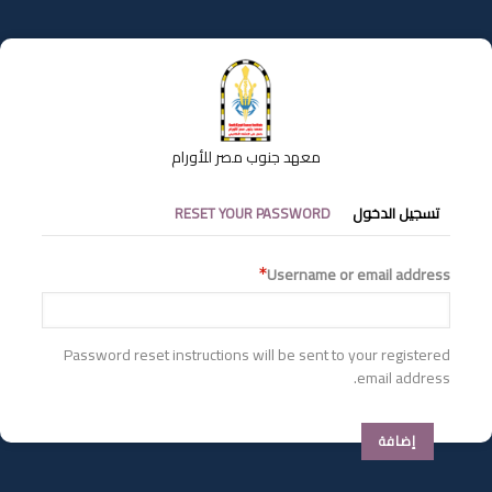
تجاوز
إلى
المحتوى
الرئيسي
معهد جنوب مصر للأورام
التبويبات
تسجيل الدخول
RESET YOUR PASSWORD
الأساسية
Username or email address
Password reset instructions will be sent to your registered
email address.