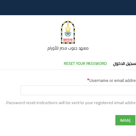
معهد جنوب مصر للأورام
تبويبات
سجيل الدخول
RESET YOUR PASSWORD
أساسية
Username or email addre
Password reset instructions will be sent to your registered email addre