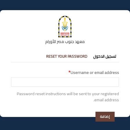
تجاوز
إلى
المحتوى
الرئيسي
معهد جنوب مصر للأورام
التبويبات
تسجيل الدخول
RESET YOUR PASSWORD
الأساسية
Username or email address
Password reset instructions will be sent to your registered
email address.