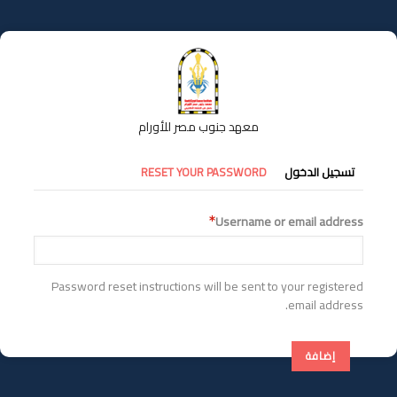
تجاوز
إلى
المحتوى
الرئيسي
معهد جنوب مصر للأورام
التبويبات
تسجيل الدخول
RESET YOUR PASSWORD
الأساسية
Username or email address
Password reset instructions will be sent to your registered
email address.