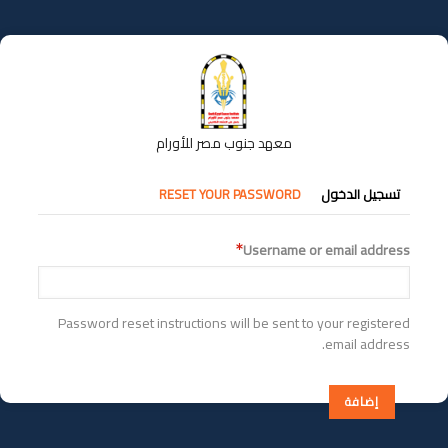
تجاوز
إلى
المحتوى
الرئيسي
معهد جنوب مصر للأورام
التبويبات
تسجيل الدخول
RESET YOUR PASSWORD
الأساسية
Username or email address
Password reset instructions will be sent to your registered
email address.