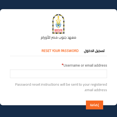
تجاوز
إلى
المحتوى
الرئيسي
معهد جنوب مصر للأورام
التبويبات
تسجيل الدخول
RESET YOUR PASSWORD
الأساسية
Username or email address
Password reset instructions will be sent to your registered
email address.