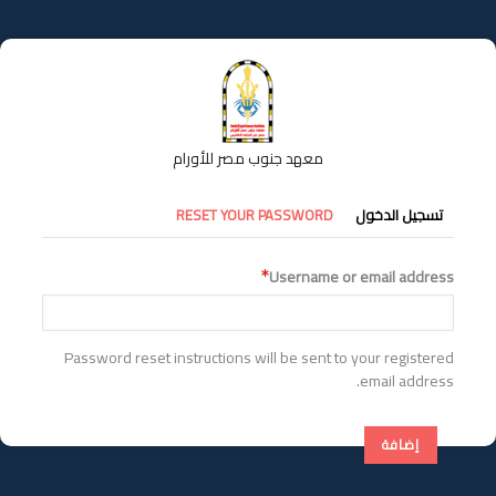
تجاوز
إلى
المحتوى
الرئيسي
معهد جنوب مصر للأورام
التبويبات
تسجيل الدخول
RESET YOUR PASSWORD
الأساسية
Username or email address
Password reset instructions will be sent to your registered
email address.