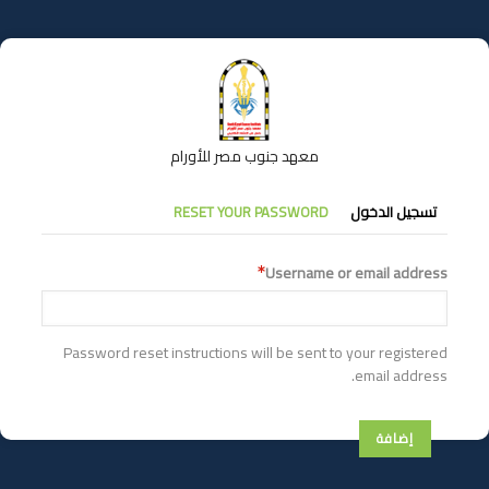
تجاوز
إلى
المحتوى
الرئيسي
معهد جنوب مصر للأورام
التبويبات
تسجيل الدخول
RESET YOUR PASSWORD
الأساسية
Username or email address
Password reset instructions will be sent to your registered
email address.