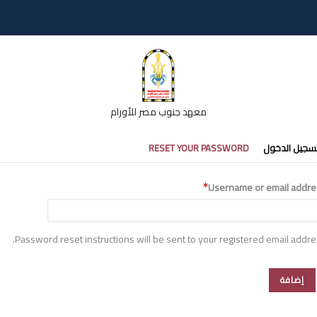
معهد جنوب مصر للأورام
تبويبات
سجيل الدخول
RESET YOUR PASSWORD
أساسية
Username or email addre
Password reset instructions will be sent to your registered email addre