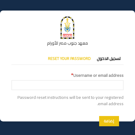
تجاوز
إلى
المحتوى
الرئيسي
معهد جنوب مصر للأورام
التبويبات
تسجيل الدخول
RESET YOUR PASSWORD
الأساسية
Username or email address
Password reset instructions will be sent to your registered
email address.