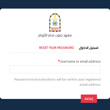
تجاوز
إلى
المحتوى
الرئيسي
معهد جنوب مصر للأورام
التبويبات
تسجيل الدخول
RESET YOUR PASSWORD
الأساسية
Username or email address
Password reset instructions will be sent to your registered
email address.