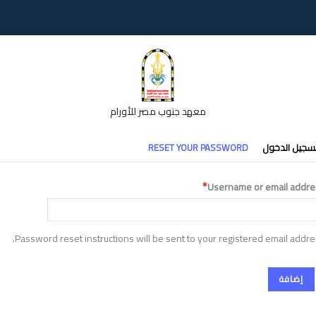
معهد جنوب مصر للأورام
تبويبات
سجيل الدخول
RESET YOUR PASSWORD
أساسية
Username or email addre
Password reset instructions will be sent to your registered email addre