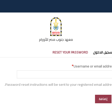
معهد جنوب مصر للأورام
تبويبات
سجيل الدخول
RESET YOUR PASSWORD
أساسية
Username or email addre
Password reset instructions will be sent to your registered email addre