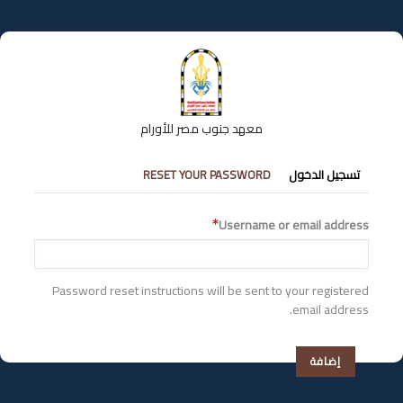
تجاوز
إلى
المحتوى
الرئيسي
معهد جنوب مصر للأورام
التبويبات
تسجيل الدخول
RESET YOUR PASSWORD
الأساسية
Username or email address
Password reset instructions will be sent to your registered
email address.