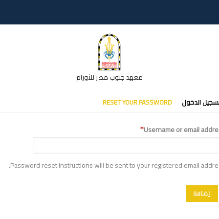
معهد جنوب مصر للأورام
تبويبات
سجيل الدخول
RESET YOUR PASSWORD
أساسية
Username or email addre
Password reset instructions will be sent to your registered email addre